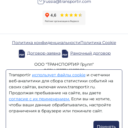
russia@transportir.com
Политика конфиденциальности
Политика Cookie
Договор-заявка
Рамочный договор
ООО "ТРАНСПОРТИР Групп"
ОГРН 1137746187952
Transportir
использует файлы cookie
и счетчики
ИНН 7723864870
веб-аналитики для сбора статистики событий на
КПП 770201001
своих сайтах, включая www.transportir.ru.
Продолжая пребывание на сайте, вы даете
/
BY
RU
согласие с их применением.
Если вы не хотите,
чтобы ваши данные обрабатывались, настройте
© 2003–2026 Transportir
ограничения в браузере или покиньте сайт.
Цены на сайте не являются офертой. Стоимость услуг
уточняйте у менеджеров компании.
Принять