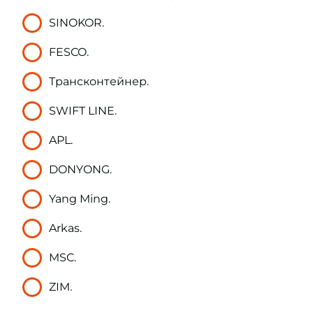
SINOKOR.
FESCO.
Трансконтейнер.
SWIFT LINE.
APL.
DONYONG.
Yang Ming.
Arkas.
MSC.
ZIM.