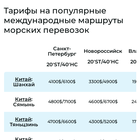
Тарифы на популярные
международные маршруты
морских перевозок
Санкт-
Новороссийск
Вла
Петербург
20'ST/40'HC
20'
20'ST/40'HC
Китай
:
4100$/6100$
3300$/4900$
190
Шанхай
Китай
:
4800$/7100$
4600$/6700$
245
Сямынь
Китай
:
4700$/6600$
4300$/5200$
170
Тяньцзинь
Китай
: