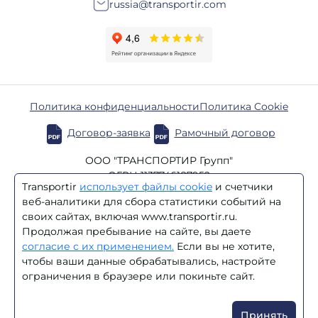
russia@transportir.com
Политика конфиденциальности
Политика Cookie
Договор-заявка
Рамочный договор
ООО "ТРАНСПОРТИР Групп"
ОГРН 1137746187952
Transportir
использует файлы cookie
и счетчики
ИНН 7723864870
веб-аналитики для сбора статистики событий на
КПП 770201001
своих сайтах, включая www.transportir.ru.
Продолжая пребывание на сайте, вы даете
/
BY
RU
согласие с их применением.
Если вы не хотите,
чтобы ваши данные обрабатывались, настройте
© 2003–2026 Transportir
ограничения в браузере или покиньте сайт.
Цены на сайте не являются офертой. Стоимость услуг
уточняйте у менеджеров компании.
Принять