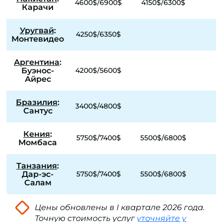
4600$/6900$
4150$/6300$
Карачи
Уругвай
:
4250$/6350$
Монтевидео
Аргентина
:
Буэнос-
4200$/5600$
Айрес
Бразилия
:
3400$/4800$
Сантус
Кения
:
5750$/7400$
5500$/6800$
Момбаса
Танзания
:
Дар-эс-
5750$/7400$
5500$/6800$
Салам
Цены обновлены в I квартале 2026 года.
Точную стоимость услуг
уточняйте у