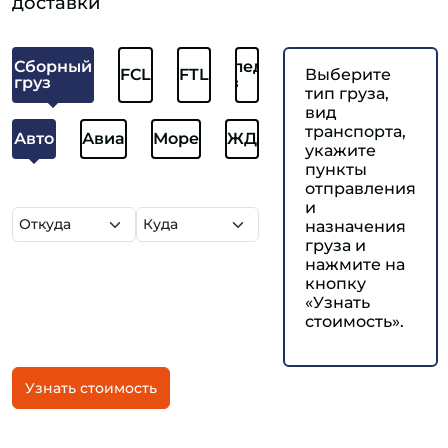
доставки
Сборный
Отследить
FCL
FTL
Выберите
груз
груз
тип груза,
вид
транспорта,
Авто
Авиа
Море
ЖД
укажите
пункты
отправления
и
назначения
груза и
нажмите на
кнопку
«Узнать
стоимость».
Узнать стоимость