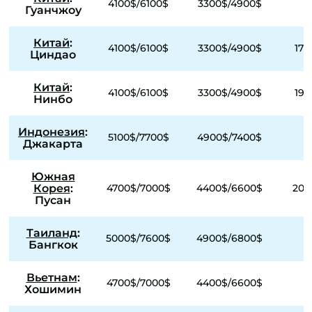
4100$/6100$
3300$/4900$
Гуанчжоу
Китай
:
4100$/6100$
3300$/4900$
170
Циндао
Китай
:
4100$/6100$
3300$/4900$
190
Нинбо
Индонезия
:
5100$/7700$
4900$/7400$
Джакарта
Южная
Корея
:
4700$/7000$
4400$/6600$
200
Пусан
Таиланд
:
5000$/7600$
4900$/6800$
Бангкок
Вьетнам
:
4700$/7000$
4400$/6600$
Хошимин