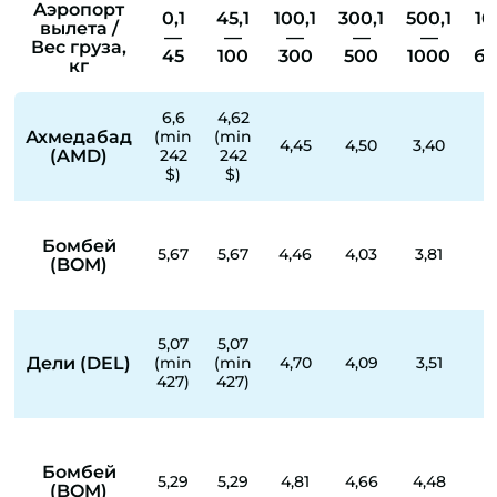
Аэропорт
0,1
45,1
100,1
300,1
500,1
10
вылета /
—
—
—
—
—
Вес груза,
45
100
300
500
1000
бо
кг
6,6
4,62
Ахмедабад
(min
(min
4,45
4,50
3,40
3
(AMD)
242
242
$)
$)
Бомбей
5,67
5,67
4,46
4,03
3,81
3
(BOM)
5,07
5,07
Дели (DEL)
(min
(min
4,70
4,09
3,51
3
427)
427)
Бомбей
5,29
5,29
4,81
4,66
4,48
4
(BOM)