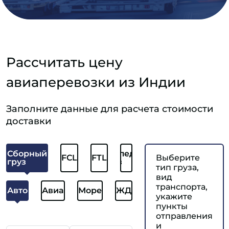
Рассчитать цену
авиаперевозки из Индии
Заполните данные для расчета стоимости
доставки
Сборный
Отследить
FCL
FTL
Выберите
груз
груз
тип груза,
вид
транспорта,
Авто
Авиа
Море
ЖД
укажите
пункты
отправления
и