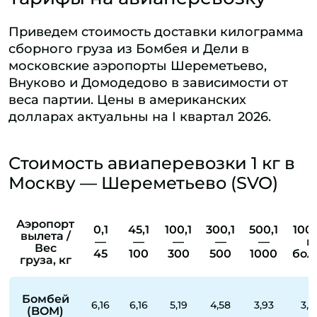
Приведем стоимость доставки килограмма
сборного груза из Бомбея и Дели в
московские аэропорты Шереметьево,
Внуково и Домодедово в зависимости от
веса партии. Цены в американских
долларах актуальны на I квартал 2026.
Стоимость авиаперевозки 1 кг в
Москву — Шереметьево (SVO)
Аэропорт
0,1
45,1
100,1
300,1
500,1
1000
вылета /
—
—
—
—
—
и
Вес
45
100
300
500
1000
бол
груза, кг
Бомбей
6,16
6,16
5,19
4,58
3,93
3,9
(BOM)