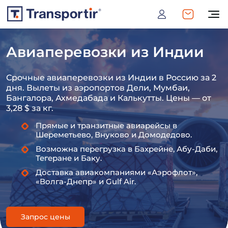
Авиаперевозки из Индии
Срочные авиаперевозки из Индии в Россию за 2
дня. Вылеты из аэропортов Дели, Мумбаи,
Бангалора, Ахмедабада и Калькутты. Цены — от
3,28 $ за кг.
Прямые и транзитные авиарейсы в
Шереметьево, Внуково и Домодедово.
Возможна перегрузка в Бахрейне, Абу-Даби,
Тегеране и Баку.
Доставка авиакомпаниями «Аэрофлот»,
«Волга-Днепр» и Gulf Air.
Запрос цены