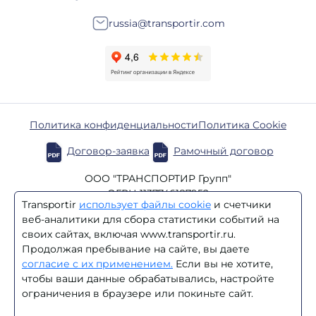
russia@transportir.com
Политика конфиденциальности
Политика Cookie
Договор-заявка
Рамочный договор
ООО "ТРАНСПОРТИР Групп"
ОГРН 1137746187952
Transportir
использует файлы cookie
и счетчики
ИНН 7723864870
веб-аналитики для сбора статистики событий на
КПП 770201001
своих сайтах, включая www.transportir.ru.
Продолжая пребывание на сайте, вы даете
/
BY
RU
согласие с их применением.
Если вы не хотите,
чтобы ваши данные обрабатывались, настройте
© 2003–2026 Transportir
ограничения в браузере или покиньте сайт.
Цены на сайте не являются офертой. Стоимость услуг