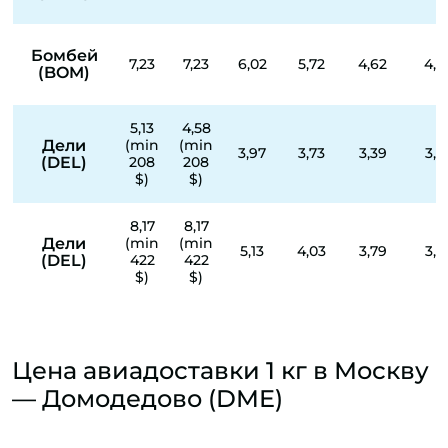
Бомбей
7,23
7,23
6,02
5,72
4,62
4,6
(BOM)
5,13
4,58
Дели
(min
(min
3,97
3,73
3,39
3,3
(DEL)
208
208
$)
$)
8,17
8,17
Дели
(min
(min
5,13
4,03
3,79
3,6
(DEL)
422
422
$)
$)
Цена авиадоставки 1 кг в Москву
— Домодедово (DME)