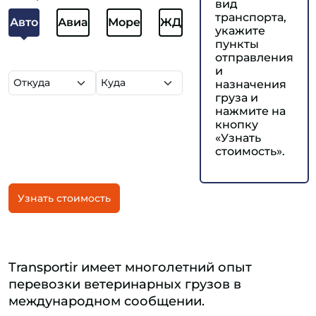
вид
транспорта,
Авто
Авиа
Море
ЖД
укажите
пункты
отправления
и
назначения
груза и
нажмите на
кнопку
«Узнать
стоимость».
Узнать стоимость
Transportir имеет многолетний опыт
перевозки ветеринарных грузов в
международном сообщении.