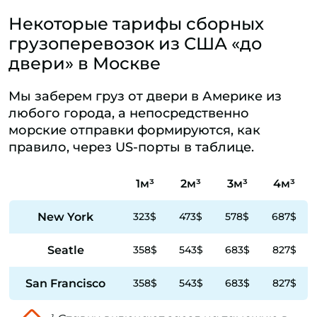
Некоторые тарифы сборных
грузоперевозок из США «до
двери» в Москве
Мы заберем груз от двери в Америке из
любого города, а непосредственно
морские отправки формируются, как
правило, через US-порты в таблице.
1м³
2м³
3м³
4м³
New York
323$
473$
578$
687$
Seatle
358$
543$
683$
827$
San Francisco
358$
543$
683$
827$