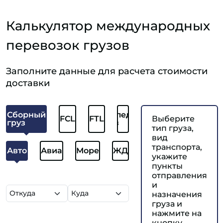
Калькулятор международных
перевозок грузов
Заполните данные для расчета стоимости
доставки
Сборный
Отследить
FCL
FTL
Выберите
груз
груз
тип груза,
вид
транспорта,
Авто
Авиа
Море
ЖД
укажите
пункты
отправления
и
назначения
груза и
нажмите на
кнопку