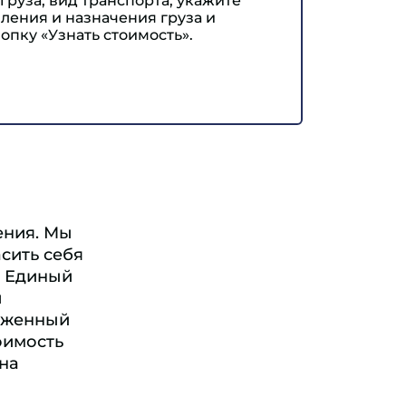
груза, вид транспорта, укажите
ления и назначения груза и
опку «Узнать стоимость».
ения. Мы
сить себя
. Единый
л
моженный
оимость
 на