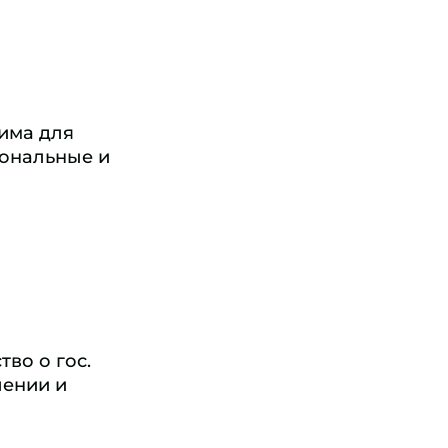
има для
иональные и
во о гос.
лении и