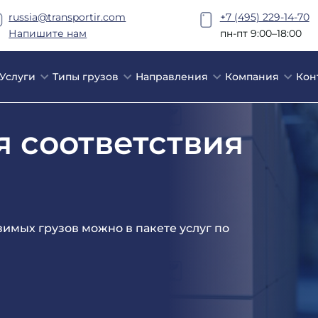
russia@transportir.com
+7 (495) 229-14-70
Напишите нам
пн-пт 9:00–18:00
Услуги
Типы грузов
Направления
Компания
Кон
 соответствия
имых грузов можно в пакете услуг по