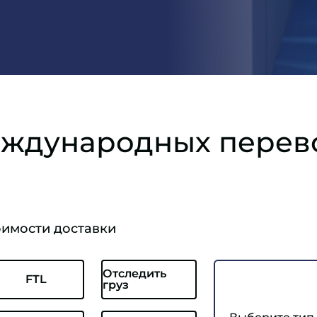
еждународных перев
оимости доставки
Отследить
FTL
груз