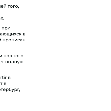
ей того,
х.
 при
дающихся в
й прописан
и полного
ет полную
tir в
т в
тербург,