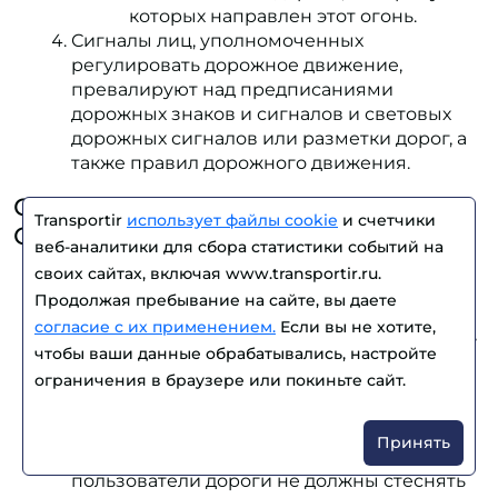
которых направлен этот огонь.
Сигналы лиц, уполномоченных
регулировать дорожное движение,
превалируют над предписаниями
дорожных знаков и сигналов и световых
дорожных сигналов или разметки дорог, а
также правил дорожного движения.
Статья 7
Transportir
использует файлы cookie
и счетчики
Общие правила
веб-аналитики для сбора статистики событий на
своих сайтах, включая www.transportir.ru.
Пользователи дороги должны вести себя
Продолжая пребывание на сайте, вы даете
таким образом, чтобы не создавать
согласие с их применением.
Если вы не хотите,
опасности или препятствий для движения,
чтобы ваши данные обрабатывались, настройте
не подвергать опасности людей и не
ограничения в браузере или покиньте сайт.
причинять ущерба государственному,
общественному или частному имуществу.
Рекомендуется предусмотреть в
Принять
национальном законодательстве, что
пользователи дороги не должны стеснять