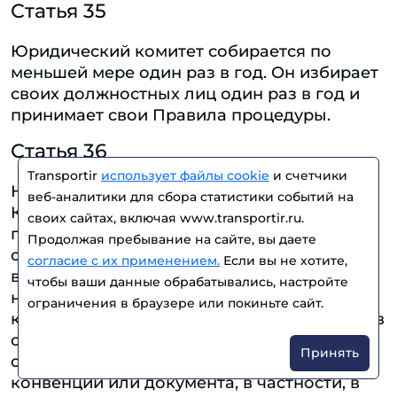
Статья 35
Юридический комитет собирается по
меньшей мере один раз в год. Он избирает
своих должностных лиц один раз в год и
принимает свои Правила процедуры.
Статья 36
Transportir
использует файлы cookie
и счетчики
Несмотря на положения в настоящей
веб-аналитики для сбора статистики событий на
Конвенции, предусматривающие иное, но
своих сайтах, включая www.transportir.ru.
при условии соблюдения положений
Продолжая пребывание на сайте, вы даете
статьи 32, Юридический комитет при
согласие с их применением.
Если вы не хотите,
выполнении функций, возложенных на
чтобы ваши данные обрабатывались, настройте
него какой-либо международной
ограничения в браузере или покиньте сайт.
конвенцией или другим документом либо в
соответствии с ними, выполняет
Принять
соответствующие положения этой
конвенции или документа, в частности, в