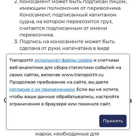
Коносамент может быть подписан лицом,
имеющим полномочия от перевозчика.
Коносамент, подписанный капитаном
судна, на котором перевозится груз,
считается подписанным от имени
перевозчика.
Подпись на коносаменте может быть
сделана от руки, напечатана в виде
факсимиле, перфорирована, поставлена с
Transportir
использует файлы cookie
и счетчики
помощью штампа, в виде символов или с
веб-аналитики для сбора статистики событий на
помощью любых иных механических или
своих сайтах, включая www.transportir.ru.
электронных средств, если это не
противоречит закону страны, в которой
Продолжая пребывание на сайте, вы даете
выдается коносамент.
согласие с их применением.
Если вы не хотите,
чтобы ваши данные обрабатывались, настройте
Статья 15. Содержание коносамента
ограничения в браузере или покиньте сайт.
В коносамент должны быть включены, в
частности, следующие данные:
Принять
общий характер груза, основные
марки, необходимые для