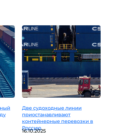
дный
Две судоходные линии
оду
приостанавливают
контейнерные перевозки в
Россию
16.10.2025