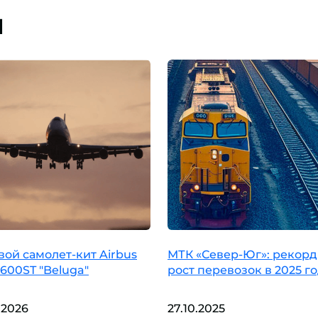
и
вой самолет-кит Airbus
МТК «Север-Юг»: рекор
600ST "Beluga"
рост перевозок в 2025 г
.2026
27.10.2025