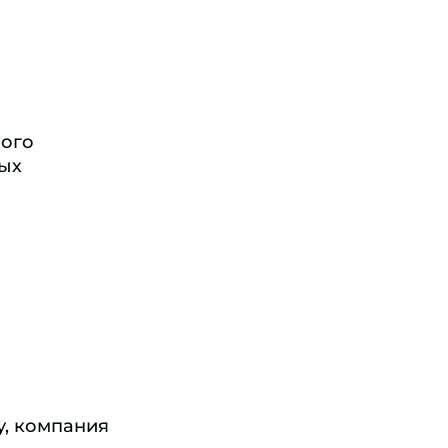
ного
ных
у, компания