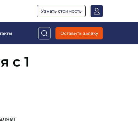
Узнать стоимость
Оставить заявку
такты
 с 1
вляет