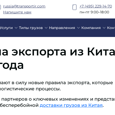
russia@transportir.com
+7 (495) 229-14-70
Напишите нам
пн-пт 9:00–18:00
Услуги
Типы грузов
Направления
Компания
Кон
 экспорта из Китая
года
упают в силу новые правила экспорта, которые
огистические процессы.
т партнеров о ключевых изменениях и предста
 бесперебойной
доставки грузов из Китая
.