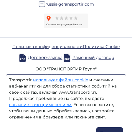
russia@transportir.com
Политика конфиденциальности
Политика Cookie
Договор-заявка
Рамочный договор
ООО "ТРАНСПОРТИР Групп"
ОГРН 1137746187952
Transportir
использует файлы cookie
и счетчики
ИНН 7723864870
веб-аналитики для сбора статистики событий на
КПП 770201001
своих сайтах, включая www.transportir.ru.
Продолжая пребывание на сайте, вы даете
/
BY
RU
согласие с их применением.
Если вы не хотите,
чтобы ваши данные обрабатывались, настройте
© 2003–2026 Transportir
ограничения в браузере или покиньте сайт.
Цены на сайте не являются офертой. Стоимость услуг
уточняйте у менеджеров компании.